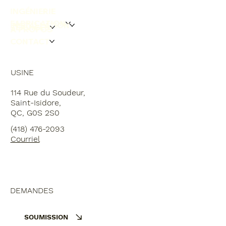
INGÉNIERIE
FABRICATION
INSTALLATION
SERVICES
À PROPOS
CONTACT
USINE
114 Rue du Soudeur,
Saint-Isidore,
QC, G0S 2S0
(418) 476-2093
Courriel
DEMANDES
SOUMISSION