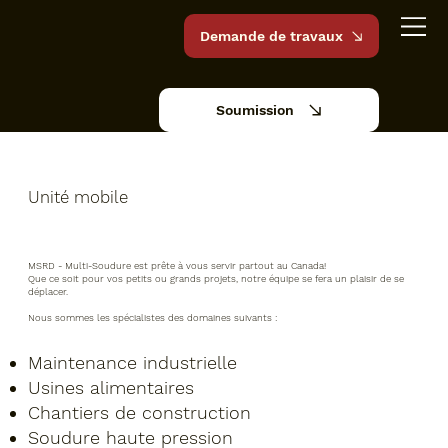
Demande de travaux
Soumission
Unité mobile
MSRD - Multi-Soudure est prête à vous servir partout au Canada!
Que ce soit pour vos petits ou grands projets, notre équipe se fera un plaisir de se
déplacer.
Nous sommes les spécialistes des domaines suivants :
Maintenance industrielle
Usines alimentaires
Chantiers de construction
Soudure haute pression